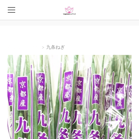
（九条葱、その他京野菜と業務用野菜）
HOME
商品一覧
京ブランド産品
>
九条ねぎ
株式会社美山農園
見積依頼書（支払い・発送・返品
について）
会社概要
お問合せ